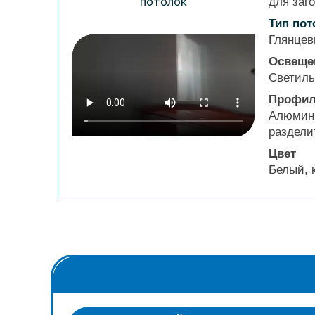
для заг
Тип пот
Глянцев
Освеще
Светиль
Профи
Алюмини
раздели
Цвет
Белый, 