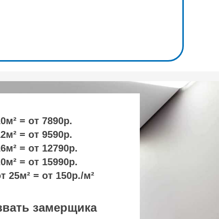
0м² = от 7890р.
2м² = от 9590р.
6м² = от 12790р.
0м² = от 15990р.
т 25м² = от 150р./м²
вать замерщика