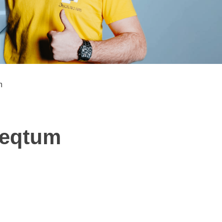
m
Teqtum