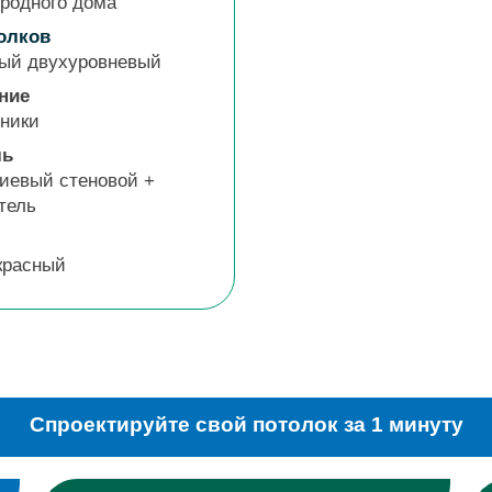
ородного дома
олков
ый двухуровневый
ние
ники
ль
евый стеновой +
тель
красный
Спроектируйте свой потолок за 1 минуту