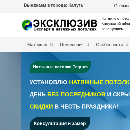
Перейти
Выезжаем в города: Калуга
О комп
к
содержимому
Натяжные потол
Калужской обла
освещением
Материал
Помещения
Особенности
Натяжные потолки Teqtum
УСТАНОВЛЮ
НАТЯЖНЫЕ ПОТОЛК
ДЕНЬ
БЕЗ ПОСРЕДНИКОВ
И СКРЫ
СКИДКИ
В ЧЕСТЬ ПРАЗДНИКА!
Консультация и замер