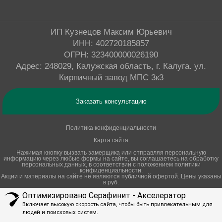
Натяжные потолки Lumfer
ИП Кузнецов Максим Юрьевич
ИНН: 402720185857
ОГРН: 323400000026190
Натяжные потолки MSD
Адрес: 248029, Калужская область, г. Калуга. ул.
Кирпичный завод МПС 3к3
Натяжные потолки Polyplast
Заказать консультацию
Политика конфиденциальности
Натяжные потолки Pongs
Карта сайта
Нажимая кнопку вызвать замерщика или отправляя персональную
информацию через любые формы на сайте, вы соглашаетесь на обработку
персональных данных, в соответствии с положением политики
Натяжные потолки Renolit
конфиденциальности.
Акции и материалы на сайте не являются публичной офертой.
Цены указаны
в руб.
Оптимизировано Серафинит - Акселератор
Натяжные потолки Teqtum
Включает высокую скорость сайта, чтобы быть привлекательным для
людей и поисковых систем.