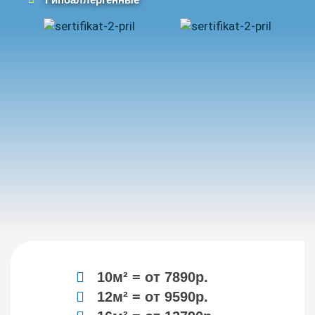
10м² = от 7890р.
12м² = от 9590р.