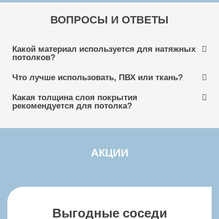
Многоуровневые натяжные потолки
ВОПРОСЫ И ОТВЕТЫ
Натяжные потолки Alkor Draka
Какой материал используется для натяжных
потолков?
Что лучше использовать, ПВХ или ткань?
Натяжные потолки Barrisol
Какая толщина слоя покрытия
рекомендуется для потолка?
Натяжные потолки Bauf
Натяжные потолки Cerutti
АКЦИИ
Натяжные потолки Clipso
Выгодные соседи
Натяжные потолки Cold Stretch