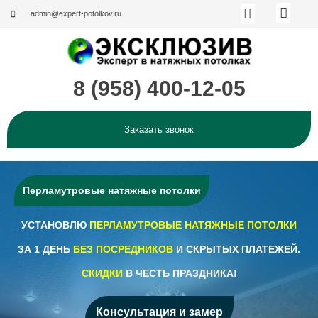
Меню
Перейти
admin@expert-potolkov.ru
к
содержимому
8 (958) 400-12-05
Каталог по странам и производи
Эксклюзивные решения
Заказать звонок
Наши работы (Фотогалерея)
О компании
Мен
Перламутровые натяжные потолки
УСТАНОВЛЮ
ПЕРЛАМУТРОВЫЕ НАТЯЖНЫЕ ПОТОЛКИ
ЗА 1 ДЕНЬ
БЕЗ ПОСРЕДНИКОВ
И СКРЫТЫХ ПЛАТЕЖЕЙ.
СКИДКИ
В ЧЕСТЬ ПРАЗДНИКА!
Консультация и замер