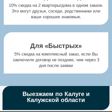
10% скидка на 2 квартиры/дома в одном заказе.
Это могут друзья, соседи, родственники или
ваши хорошие знакомые.
Натяжные потолки CTN
Натяжные потолки Descor
Для «Быстрых»
Натяжные потолки Double Vision
5% скидка на комплексный заказ, если Вы
заключили договор не позднее, чем через 3
дня после заявки
Натяжные потолки Eurokraab
Натяжные потолки Extenzo
Выезжаем по Калуге и
Калужской области
Натяжные потолки Kraab