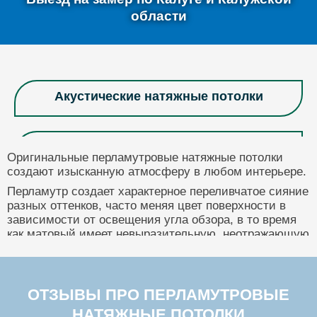
области
Акустические натяжные потолки
Антибактериальные натяжные потолки
Оригинальные перламутровые натяжные потолки
создают изысканную атмосферу в любом интерьере.
Перламутр создает характерное переливчатое сияние
Бежевые натяжные потолки
разных оттенков, часто меняя цвет поверхности в
зависимости от освещения угла обзора, в то время
как матовый имеет невыразительную, неотражающую
свет поверхность.
Бельгийские натяжные потолки
Каждый потолок имеет уникальную текстуру,
ни один из них не будет повторять другой. Это
ОТЗЫВЫ ПРО ПЕРЛАМУТРОВЫЕ
дает возможность создать неповторимый
Бесщелевые натяжные потолки
элегантный дизайн помещения.
НАТЯЖНЫЕ ПОТОЛКИ