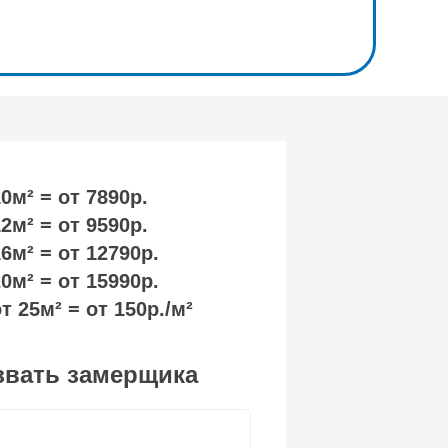
0м² = от 7890р.
2м² = от 9590р.
6м² = от 12790р.
0м² = от 15990р.
т 25м² = от 150р./м²
вать замерщика
телефон