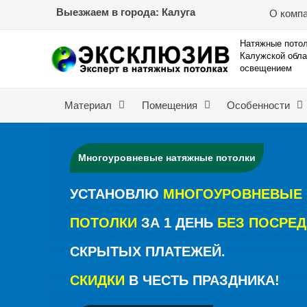
Перейти
Выезжаем в города: Калуга
О комп
к
содержимому
Натяжные потол
Калужской обла
освещением
Материал
Помещения
Особенности
Многоуровневые натяжные потолки
УСТАНОВЛЮ
МНОГОУРОВНЕВЫЕ
ПОТОЛКИ
ЗА 1 ДЕНЬ
БЕЗ ПОСРЕ
СКРЫТЫХ ПЛАТЕЖЕЙ.
СКИДКИ
В ЧЕСТЬ ПРАЗДНИКА!