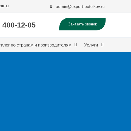
акты
admin@expert-potolkov.ru
) 400-12-05
Заказать звонок
талог по странам и производителям
Услуги