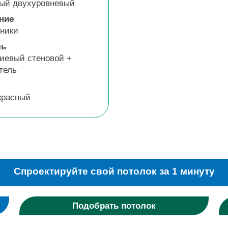
ый двухуровневый
ние
ники
ль
евый стеновой +
тель
красный
Спроектируйте свой потолок за 1 минуту
Подобрать потолок