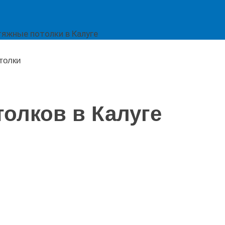
толки
олков в Калуге