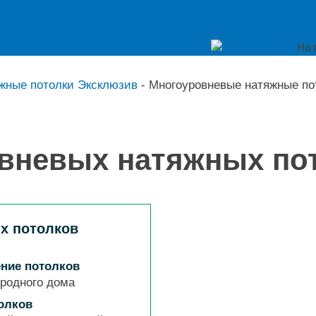
жные потолки Эксклюзив
-
Многоуровневые натяжные по
вневых натяжных пот
х потолков
ние потолков
ородного дома
олков