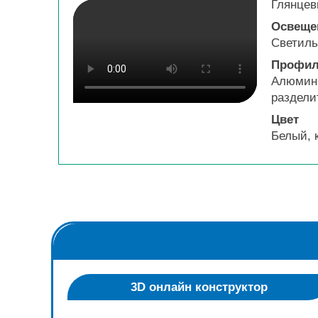
Глянцев
Освеще
Светиль
Профи
Алюмини
раздели
Цвет
Белый, 
3D онлайн конструктор