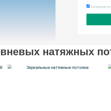
Согласен(а) на
вневых натяжных пот