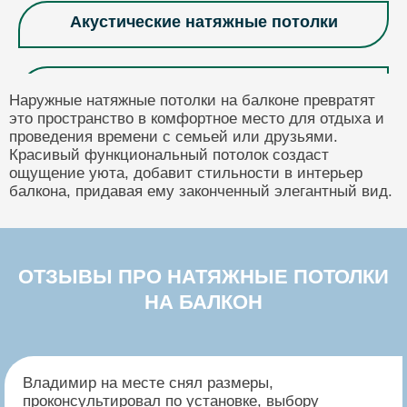
Акустические натяжные потолки
Антибактериальные натяжные потолки
Наружные натяжные потолки на балконе превратят
это пространство в комфортное место для отдыха и
проведения времени с семьей или друзьями.
Бежевые натяжные потолки
Красивый функциональный потолок создаст
ощущение уюта, добавит стильности в интерьер
балкона, придавая ему законченный элегантный вид.
Они рассчитаны на погодные условия,
Бельгийские натяжные потолки
ультрафиолетовые лучи, колебания температуры.
Обеспечивают долгий срок службы, сохраняют свой
вид даже в суровых уличных условиях.
ОТЗЫВЫ ПРО НАТЯЖНЫЕ ПОТОЛКИ
Бесщелевые натяжные потолки
Балкон — это помещение под открытым небом,
НА БАЛКОН
поэтому потолок должен быть способным
справляться с такими условиями без ухудшения
Витражные натяжные потолки
своих характеристик.
Используйте натяжные потолки из ПВХ-пленки.
Владимир на месте снял размеры,
Этот материал обладает высокой
проконсультировал по установке, выбору