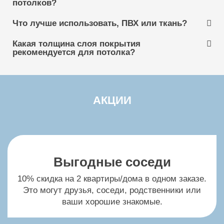
потолков?
Достаточно правильной установки и качественной
отделки — натяжные потолки на балконе или лоджии
Что лучше использовать, ПВХ или ткань?
Натяжные потолки Barrisol
прослужат много лет, создавая идеально
выровненную, аккуратную обстановку без
Какая толщина слоя покрытия
потребности в частых ремонтах или заменах.
рекомендуется для потолка?
Натяжные потолки Bauf
В случае протечек или других нестандартных
ситуаций, обращайтесь за помощью к
профессионалам, чтобы избежать угрозы
повреждения потолка и стен. Оставьте заявку на
Натяжные потолки Cerutti
АКЦИИ
сайте, наши специалисты помогут вам.
Натяжные потолки Clipso
Выгодные соседи
Натяжные потолки Cold Stretch
10% скидка на 2 квартиры/дома в одном заказе.
Это могут друзья, соседи, родственники или
ваши хорошие знакомые.
Натяжные потолки CTN