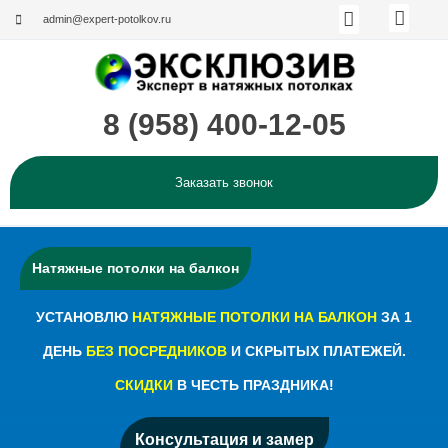
Меню
Перейти
admin@expert-potolkov.ru
к
содержимому
8 (958) 400-12-05
Каталог по странам и производи
Эксклюзивные решения
Заказать звонок
Наши работы (Фотогалерея)
О компании
Мен
Натяжные потолки на балкон
УСТАНОВЛЮ
НАТЯЖНЫЕ ПОТОЛКИ НА БАЛКОН
ЗА 1
ДЕНЬ
БЕЗ ПОСРЕДНИКОВ
И СКРЫТЫХ ПЛАТЕЖЕЙ.
СКИДКИ
В ЧЕСТЬ ПРАЗДНИКА!
Консультация и замер