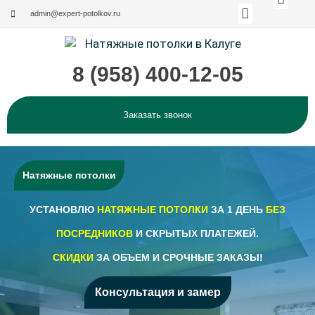
Меню
Перейти
admin@expert-potolkov.ru
к
содержимому
8 (958) 400-12-05
Каталог по странам и производи
Эксклюзивные решения
Заказать звонок
Мен
Наши работы (Фотогалерея)
О компании
Натяжные потолки
УСТАНОВЛЮ
НАТЯЖНЫЕ ПОТОЛКИ
ЗА 1 ДЕНЬ
БЕЗ
ПОСРЕДНИКОВ
И СКРЫТЫХ ПЛАТЕЖЕЙ.
СКИДКИ
ЗА ОБЪЕМ И СРОЧНЫЕ ЗАКАЗЫ!
Консультация и замер