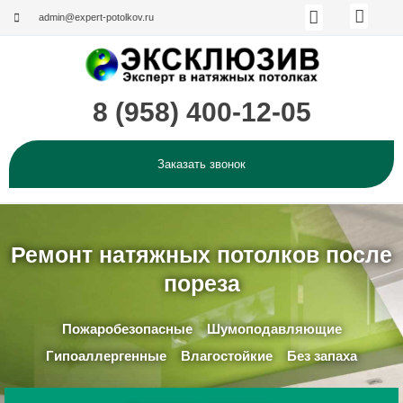
Меню
Перейти
admin@expert-potolkov.ru
к
содержимому
8 (958) 400-12-05
Каталог по странам и производи
Эксклюзивные решения
Заказать звонок
Наши работы (Фотогалерея)
О компании
Мен
Ремонт натяжных потолков после
пореза
Пожаробезопасные
Шумоподавляющие
Гипоаллергенные
Влагостойкие
Без запаха