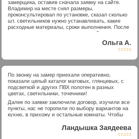
замерщика, оставив сначала заявку на сайте.
Владимир на месте снял размеры,
проконсультировал по установке, сказал сколько
шт. светильников нужно устанавливать, какие
расходные материалы, сроки выполнения. После
составил договор с предварительной
предоплатой. С помощью калькулятора
Ольга А.
просчитали стоимость.
5/5





По нашей заявке, в назначенный день и время,
предварительно ещё раз позвонив, приехали
монтажники (два мастера) по установке потолков
со всем необходимым оборудованием.
По звонку на замер приехали оперативно,
показали целый каталог матовых, глянцевых, с
Установка двух потолков заняла несколько часов.
подсветкой и других ПВХ полотен в разных
Сделали все очень аккуратно и чисто, убрав за
цветах, светильники, точечники!
собой мусор, не портили стены. После
выполнения работ, была выплачена оставшаяся
Далее по заявке заключили договор, изучили все
сумма денег по договору.
пункты, нас не торопили по выбору вариантов на
кухню, в прихожу и остальные комнаты. Чтобы
Благодаря вам, спустя уже две недели ПВХ
заказать времени было много!
пленка на потолке ровная и выглядит прекрасно.
Ландышка Заядеева
Качество выполненных работ заслуживает
Полотно быстро изготовили, позвонили,
уважения, поэтому спасибо большое за быструю,
5/5





назначили день и время когда было бы удобно