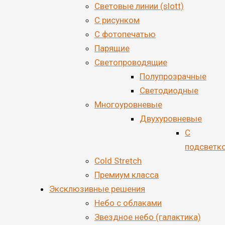
Световые линии (slott)
С рисунком
С фотопечатью
Парящие
Светопроводящие
Полупрозрачные
Светодиодные
Многоуровневые
Двухуровневые
С
подсветк
Cold Stretch
Премиум класса
Эксклюзивные решения
Небо с облаками
Звездное небо (галактика)