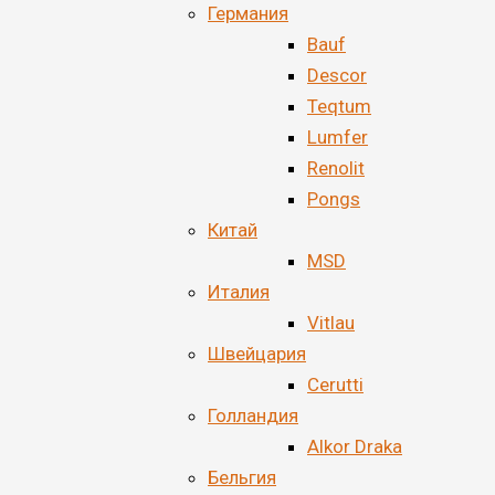
Германия
Bauf
Descor
Teqtum
Lumfer
Renolit
Pongs
Китай
MSD
Италия
Vitlau
Швейцария
Cerutti
Голландия
Alkor Draka
Бельгия