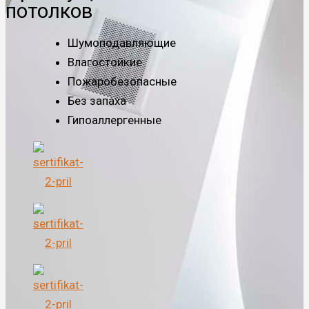
потолков
Шумоподавляющие
Влагостойкие
Пожаробезопасные
Без запаха
Гипоаллергенные