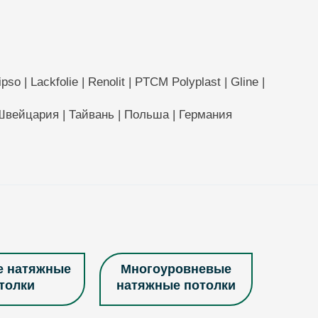
so | Lackfolie | Renolit | PTCM Polyplast | Gline |
 Швейцария | Тайвань | Польша | Германия
е натяжные
Многоуровневые
толки
натяжные потолки