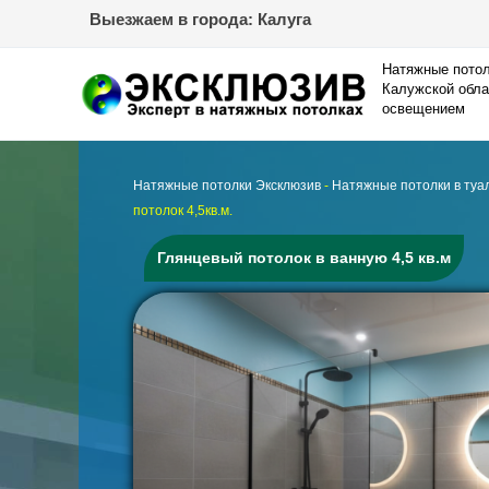
Перейти
Выезжаем в города: Калуга
к
содержимому
Натяжные потол
Калужской обла
освещением
Натяжные потолки Эксклюзив
-
Натяжные потолки в туал
потолок 4,5кв.м.
Глянцевый потолок в ванную 4,5 кв.м