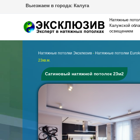
Перейти
Выезжаем в города: Калуга
к
содержимому
Натяжные потол
Калужской обла
освещением
Натяжные потолки Эксклюзив
-
Натяжные потолки Eurok
23кв.м.
Сатиновый натяжной потолок 23м2