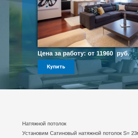
Цена за работу: от
11960
руб.
Натяжной
Купить
потолок
23кв.м.
quantity
Натяжной потолок
Установим Сатиновый натяжной потолок S= 23м