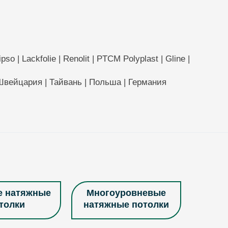
so | Lackfolie | Renolit | PTCM Polyplast | Gline |
 Швейцария | Тайвань | Польша | Германия
е натяжные
Многоуровневые
толки
натяжные потолки