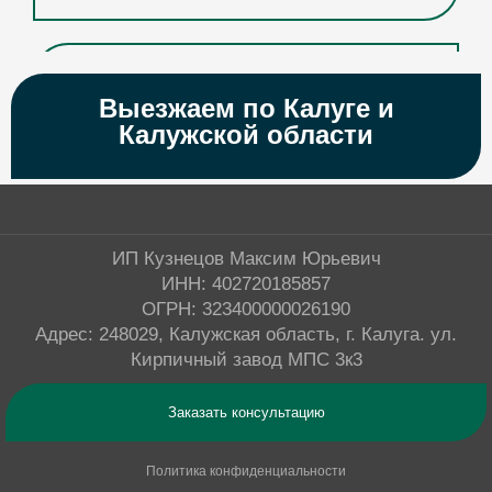
Двухуровневые натяжные потолки
Выезжаем по Калуге и
Калужской области
Дизайнерские натяжные потолки
Матовые натяжные потолки
ИП Кузнецов Максим Юрьевич
ИНН: 402720185857
Многоуровневые натяжные потолки
ОГРН: 323400000026190
Адрес: 248029, Калужская область, г. Калуга. ул.
Кирпичный завод МПС 3к3
Натяжные потолки Pongs
Заказать консультацию
Натяжные потолки белого цвета
Политика конфиденциальности