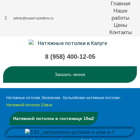
Перейти
Главная
к
Наши
содержимому
работы
admin@expert-potolkov.ru
Цены
Контакты
8 (958) 400-12-05
Заказать звонок
Натяжные потолки Эксклюзив
-
Бельгийские натяжные потолки
-
Натяжной потолок 15кв.м.
Натяжной потолок в гостинице 15м2