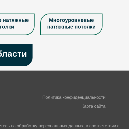
е натяжные
Многоуровневые
толки
натяжные потолки
е потолки в
Натяжные потолки в
бласти
стиную
комнату
е потолки с
Натяжные потолки с
кой внутри
трековыми
светильниками
Политика конфиденциальности
Карта сайта
одиодные
Тканевые натяжные
ые потолки
потолки
есь на обработку персональных данных, в соответствии с