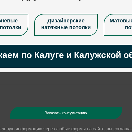
вневые
Дизайнерские
Матовы
потолки
натяжные потолки
по
потолки
Натяжные потолки в
Натяжны
аем по Калуге и Калужской о
цвета
ванную
го
отолки в
Натяжные потолки
Натяжны
й дом
звездное небо
подсвет
атяжные
Сатиновые натяжные
Свет
Заказать консультацию
лки
потолки
натяжн
альную информацию через любые формы на сайте, вы соглашает