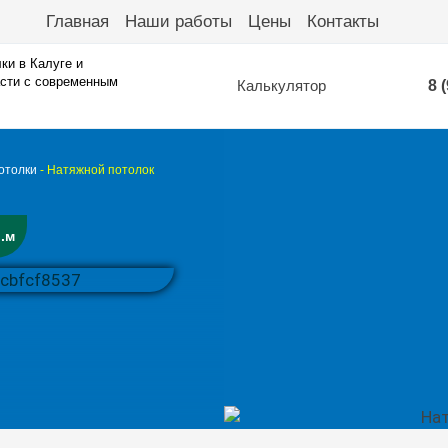
Главная
Наши работы
Цены
Контакты
ки в Калуге и
сти с современным
Калькулятор
8 
отолки
-
Натяжной потолок
.м