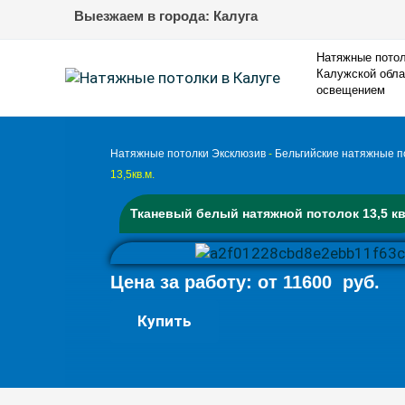
Перейти
Выезжаем в города: Калуга
к
содержимому
Натяжные потол
Калужской обла
освещением
Натяжные потолки Эксклюзив
-
Бельгийские натяжные п
13,5кв.м.
Тканевый белый натяжной потолок 13,5 кв
Цена за работу: от
11600
руб.
Натяжной
Купить
потолок
13,5кв.м.
quantity