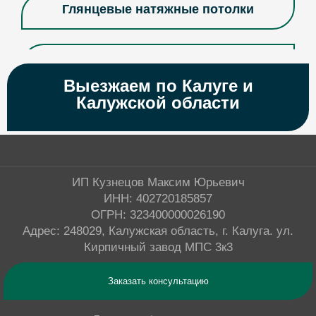
Глянцевые натяжные потолки
Двухуровневые натяжные потолки
Выезжаем по Калуге и
Калужской области
Дизайнерские натяжные потолки
Матовые натяжные потолки
ИП Кузнецов Максим Юрьевич
ИНН: 402720185857
Многоуровневые натяжные потолки
ОГРН: 323400000026190
Адрес: 248029, Калужская область, г. Калуга. ул.
Кирпичный завод МПС 3к3
Натяжные потолки Pongs
Заказать консультацию
Натяжные потолки белого цвета