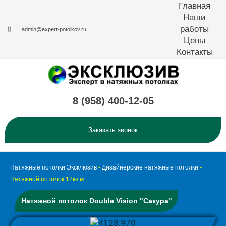
Перейти
Главная
к
Наши
содержимому
работы
admin@expert-potolkov.ru
Цены
Контакты
8 (958) 400-12-05
Заказать звонок
Натяжные потолки Эксклюзив
-
Дизайнерские натяжные потолки
-
Натяжной потолок 12кв.м.
Натяжной потолок Double Vision "Сакура"