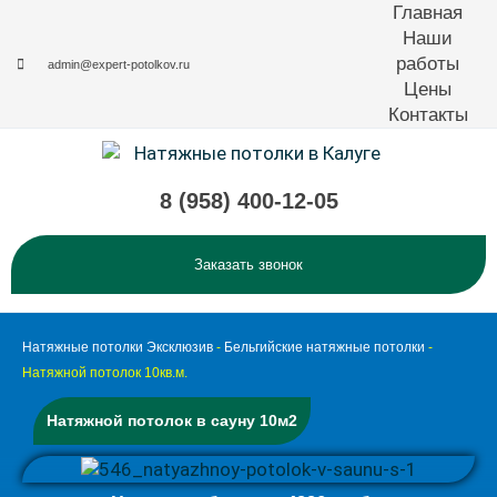
Перейти
Главная
к
Наши
содержимому
работы
admin@expert-potolkov.ru
Цены
Контакты
8 (958) 400-12-05
Заказать звонок
Натяжные потолки Эксклюзив
-
Бельгийские натяжные потолки
-
Натяжной потолок 10кв.м.
Натяжной потолок в сауну 10м2