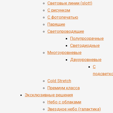
Световые линии (slott)
С рисунком
С фотопечатью
Парящие
Светопроводящие
Полупрозрачные
Светодиодные
Многоуровневые
Двухуровневые
С
подсветк
Cold Stretch
Премиум класса
Эксклюзивные решения
Небо с облаками
Звездное небо (галактика)