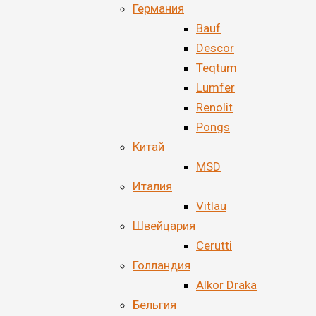
Германия
Bauf
Descor
Teqtum
Lumfer
Renolit
Pongs
Китай
MSD
Италия
Vitlau
Швейцария
Cerutti
Голландия
Alkor Draka
Бельгия